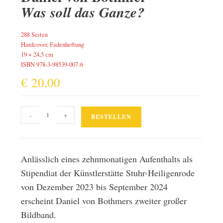
Was soll das Ganze?
288 Seiten
Hardcover, Fadenheftung
19 × 24,5 cm
ISBN 978-3-98539-007-6
€
20,00
Was
-
+
BESTELLEN
soll
das
Ganze?
Menge
Anlässlich eines zehnmonatigen Aufenthalts als
Stipendiat der Künstlerstätte Stuhr-Heiligenrode
von Dezember 2023 bis September 2024
erscheint Daniel von Bothmers zweiter großer
Bildband.