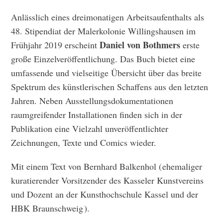
durch
du
Anlässlich eines dreimonatigen Arbeitsaufenthalts als
Dunkelheit
48. Stipendiat der Malerkolonie Willingshausen im
Menge
Daniel von Bothmers
Frühjahr 2019 erscheint
erste
große Einzelveröffentlichung. Das Buch bietet eine
umfassende und vielseitige Übersicht über das breite
Spektrum des künst­lerischen Schaffens aus den letzten
Jahren. Neben Ausstel­lungs­dokumen­tationen
raumgreifender Installationen finden sich in der
Publikation eine Vielzahl unveröffentlichter
Zeichnungen, Texte und Comics wieder.
Mit einem Text von Bernhard Balkenhol ( ehemaliger
kuratierender Vorsitzender des Kasseler Kunstvereins
und Dozent an der Kunsthochschule Kassel und der
HBK Braunschweig ).