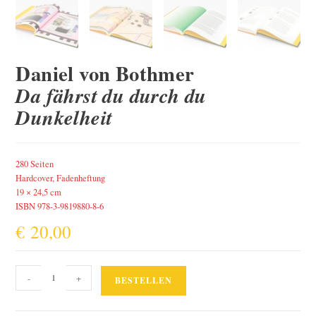
Daniel von Bothmer
Da fährst du durch du
Dunkelheit
280 Seiten
Hardcover, Fadenheftung
19 × 24,5 cm
ISBN 978-3-9819880-8-6
€
20,00
Da
-
+
BESTELLEN
fährst
du